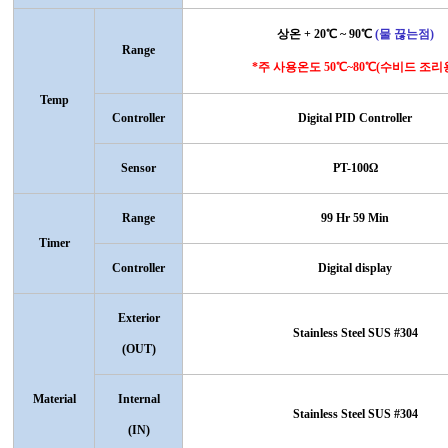
상온
+ 20
℃
~ 90
℃
(
물 끊는점
)
Range
*
주 사용온도
50
℃
~80
℃
(
수비드 조리
Temp
Controller
Digital PID Controller
Sensor
PT-100
Ω
Range
99 Hr 59 Min
Timer
Controller
Digital display
Exterior
Stainless Steel SUS #304
(OUT)
Material
Internal
Stainless Steel SUS #304
(IN)