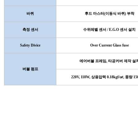
바퀴
후드 마스터
(
이동식 바퀴
)
부착
측정 센서
수위레벨 센서
/ E.G.O
센서 설치
Safety Divice
Over Current Glass fuse
에어버블 프레임
,
타공커버 제작 설
버블 펌프
220V, 118W,
상용압력
0.18kgf/
㎠
,
풍량
15