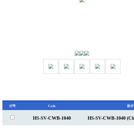
선택
옵션
Code
HS-SV-CWB-1040
HS-SV-CWB-1040 (Circ