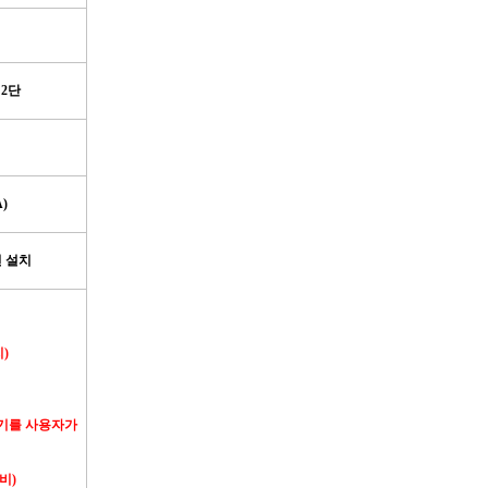
 2
단
A)
 설치
치
)
기를 사용자가
비
)