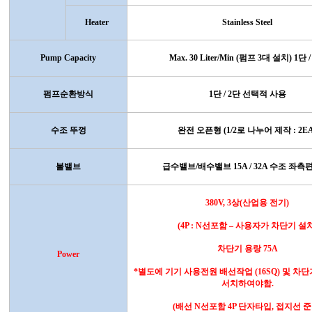
Heater
Stainless Steel
Pump Capacity
Max. 30 Liter/Min (
펌프
3
대 설치
) 1
단
/
펌프순환방식
1
단
/ 2
단 선택적 사용
수조 뚜껑
완전 오픈형
(1/2
로 나누어 제작
: 2E
볼밸브
급수밸브
/
배수밸브
15A / 32A
수조 좌측편
380V, 3
상
(
산업용 전기
)
(4P : N
선포함
–
사용자가 차단기 설
차단기 용랑
75A
Power
*
별도에 기기 사용전원 배선작업
(16SQ)
및 차단
서치하여야함
.
(
배선
N
선포함
4P
단자타입
,
접지선 준