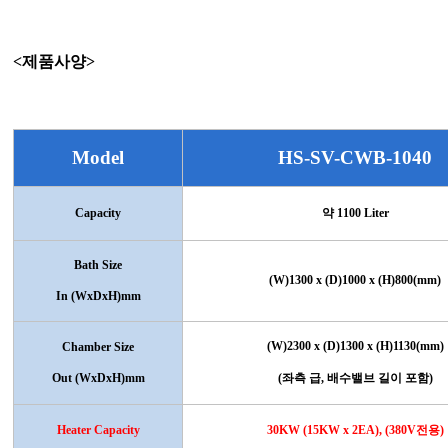
<제품사양>
Model
HS-SV-CWB-1040
Capacity
약
1100 Liter
Bath Size
(W)1300 x (D)1000 x (H)800(mm)
In (WxDxH)mm
(W)2300 x (D)1300 x (H)1130(mm)
Chamber Size
Out (WxDxH)mm
(
좌측 급
,
배수밸브 길이 포함
)
Heater Capacity
30KW (15KW x 2EA), (380V
전용
)